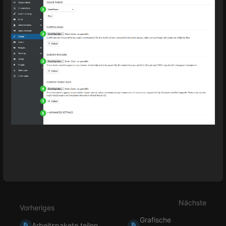
Abschnittsauswahlmodus
aktivieren
Nächste
Vorheriges
Grafische
Arbeitspakete teilen