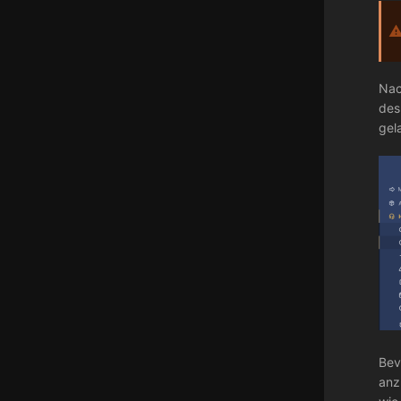
Nac
des
gel
Bev
anz