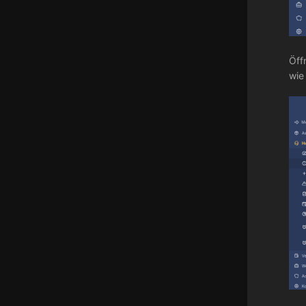
Öff
wie