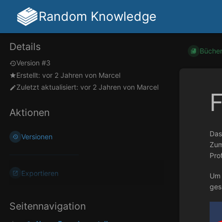
Random Knowledge
Details
Büche
Version #3
Erstellt:
vor 2 Jahren
von
Marcel
Zuletzt aktualisiert:
vor 2 Jahren
von
Marcel
F
Aktionen
Das
Versionen
Zum
Pro
Exportieren
Um 
ges
Seitennavigation