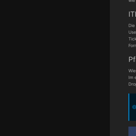
wie
IT
Die
Use
Tic
For
Pf
Wie
Im 
Dro