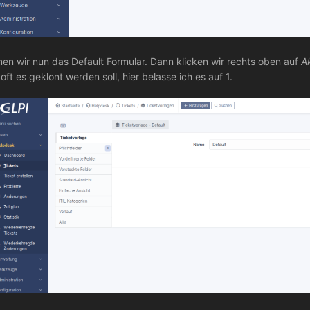
nen wir nun das Default Formular. Dann klicken wir rechts oben auf
A
 oft es geklont werden soll, hier belasse ich es auf 1.