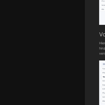
Vo
Hie
hin
ver