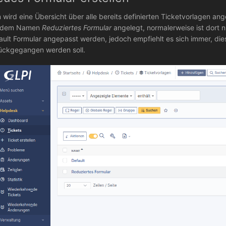
 wird eine Übersicht über alle bereits definierten Ticketvorlagen an
t dem Namen
Reduziertes Formular
angelegt, normalerweise ist dort 
ault Formular angepasst werden, jedoch empfiehlt es sich immer, di
ückgegangen werden soll.