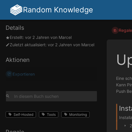
Random Knowledge
Details
Regale
Erstellt:
vor 2 Jahren
von
Marcel
Zuletzt aktualisiert:
vor 2 Jahren
von
Marcel
U
Aktionen
Exportieren
Eine sc
Kann Pin
Push Be
Inst
Self-Hosted
Tools
Monitoring
Instal
2
Regale