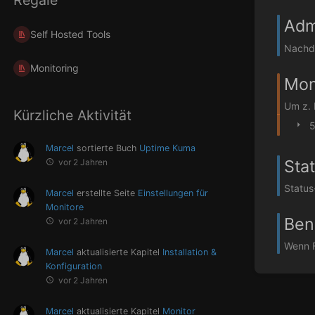
Adm
Self Hosted Tools
Nachde
Monitoring
Mon
Um z. 
Kürzliche Aktivität
5
Marcel
sortierte Buch
Uptime Kuma
Sta
vor 2 Jahren
Status
Marcel
erstellte Seite
Einstellungen für
Monitore
Ben
vor 2 Jahren
Wenn F
Marcel
aktualisierte Kapitel
Installation &
Konfiguration
vor 2 Jahren
Marcel
aktualisierte Kapitel
Monitor