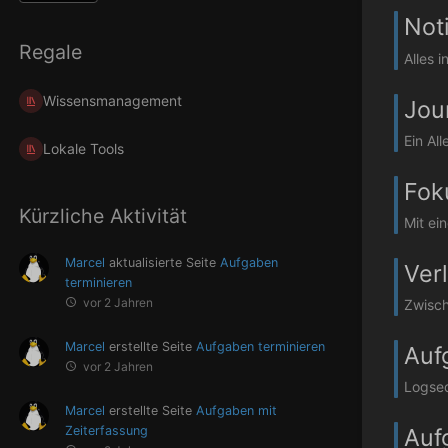
Not
Regale
Alles 
Wissensmanagement
Jou
Ein Al
Lokale Tools
Fok
Kürzliche Aktivität
Mit ei
Marcel
aktualisierte Seite
Aufgaben
Ver
terminieren
vor 2 Jahren
Zwisch
Marcel
erstellte Seite
Aufgaben terminieren
Auf
vor 2 Jahren
Logseq
Marcel
erstellte Seite
Aufgaben mit
Zeiterfassung
Auf