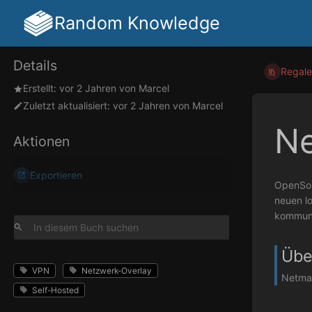
Random Knowledge
Details
Regale
Erstellt:
vor 2 Jahren
von
Marcel
Zuletzt aktualisiert:
vor 2 Jahren
von
Marcel
N
Aktionen
Exportieren
OpenSou
neuen lo
kommuni
Übe
VPN
Netzwerk-Overlay
Netmak
Self-Hosted